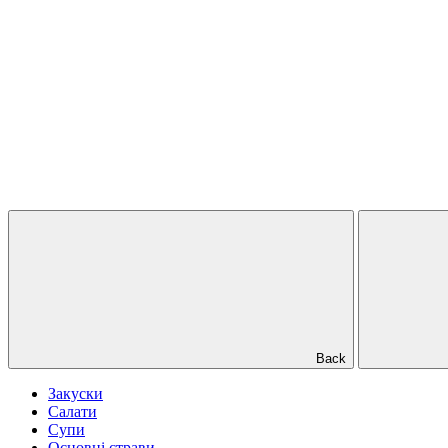
Back
Закуски
Салати
Супи
Основні страви