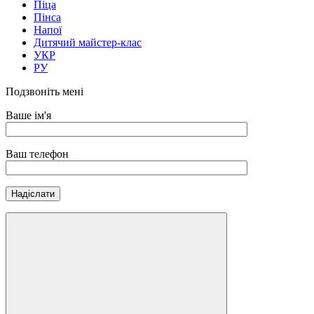
Піца
Пінса
Напої
Дитячий майстер-клас
УКР
РУ
Подзвоніть мені
Ваше ім'я
Ваш телефон