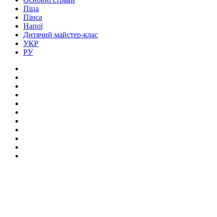
Піца
Пінса
Напої
Дитячий майстер-клас
УКР
РУ