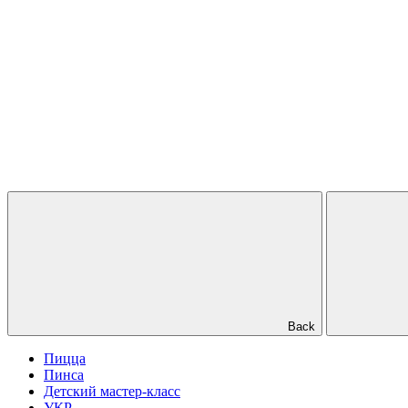
Back
Пицца
Пинса
Детский мастер-класс
УКР