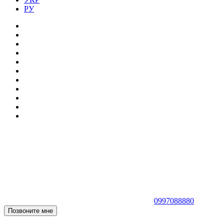
РУ
0997088880
Позвоните мне