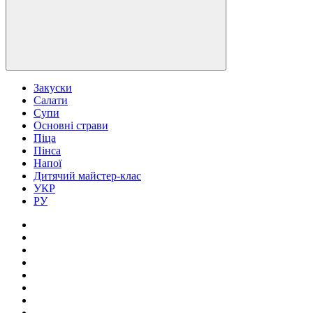
Закуски
Салати
Супи
Основні страви
Піца
Пінса
Напої
Дитячий майстер-клас
УКР
РУ