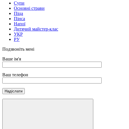
Супи
Основні страви
Піца
Пінса
Напої
Дитячий майстер-клас
УКР
РУ
Подзвоніть мені
Ваше ім'я
Ваш телефон