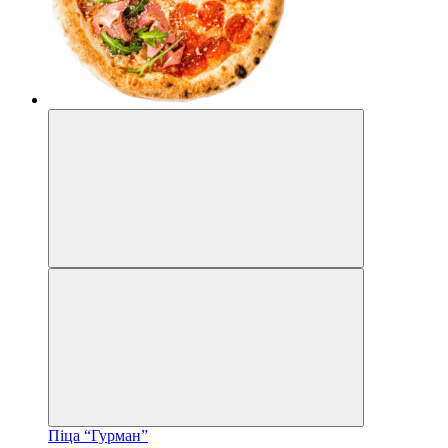
Піца “Гурман”