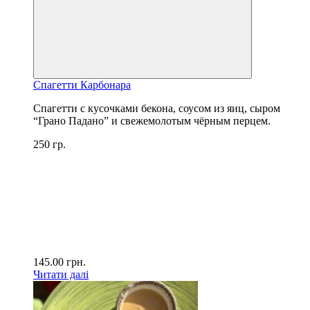
Спагетти Карбонара
Спагетти с кусочками бекона, соусом из яиц, сыром
“Грано Падано” и свежемолотым чёрным перцем.
250 гр.
145.00
грн.
Читати далі