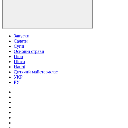
Закуски
Салати
Супи
Основні страви
Піца
Пінса
Напої
Дитячий майстер-клас
УКР
РУ