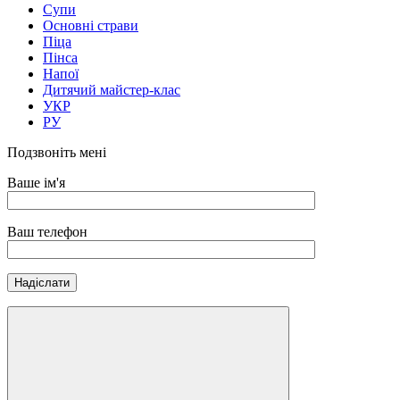
Супи
Основні страви
Піца
Пінса
Напої
Дитячий майстер-клас
УКР
РУ
Подзвоніть мені
Ваше ім'я
Ваш телефон