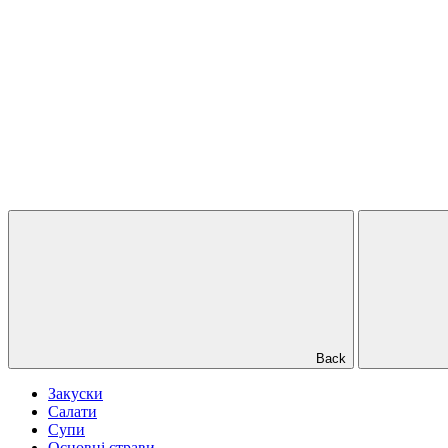
Back
Закуски
Салати
Супи
Основні страви