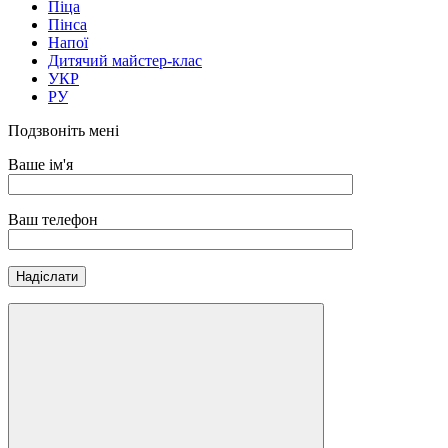
Піца
Пінса
Напої
Дитячий майстер-клас
УКР
РУ
Подзвоніть мені
Ваше ім'я
Ваш телефон