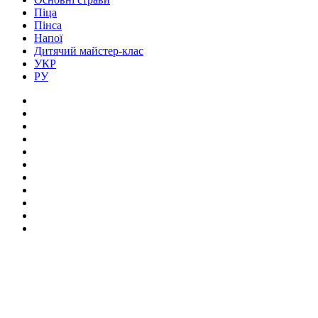
Піца
Пінса
Напої
Дитячий майстер-клас
УКР
РУ