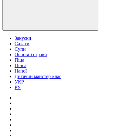
Закуски
Салати
Супи
Основні страви
Піца
Пінса
Напої
Дитячий майстер-клас
УКР
РУ