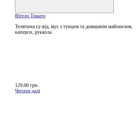
Вітело Тонато
Телятина су-від, мус з тунцем та домашнім майонезом,
каперси, руккола
129.00
грн.
Читати далі