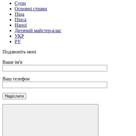
Супи
Основні страви
Піца
Пінса
Напої
Дитячий майстер-клас
УКР
РУ
Подзвоніть мені
Ваше ім'я
Ваш телефон