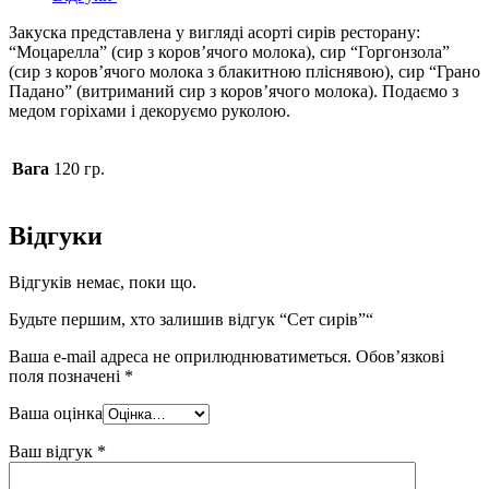
Закуска представлена у вигляді асорті сирів ресторану:
“Моцарелла” (сир з коров’ячого молока), сир “Горгонзола”
(сир з коров’ячого молока з блакитною пліснявою), сир “Грано
Падано” (витриманий сир з коров’ячого молока). Подаємо з
медом горіхами і декоруємо руколою.
Вага
120 гр.
Відгуки
Відгуків немає, поки що.
Будьте першим, хто залишив відгук “Сет сирів”“
Ваша e-mail адреса не оприлюднюватиметься.
Обов’язкові
поля позначені
*
Ваша оцінка
Ваш відгук
*