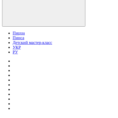
Пицца
Пинса
Детский мастер-класс
УКР
РУ