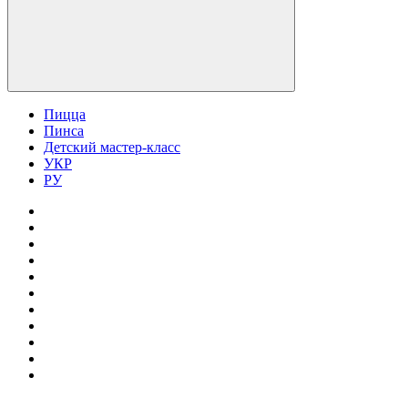
Пицца
Пинса
Детский мастер-класс
УКР
РУ