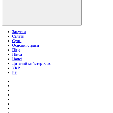
Закуски
Салати
Супи
Основні страви
Піца
Пінса
Напої
Дитячий майстер-клас
УКР
РУ