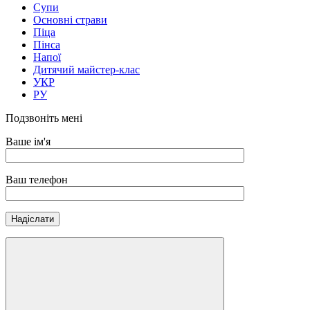
Супи
Основні страви
Піца
Пінса
Напої
Дитячий майстер-клас
УКР
РУ
Подзвоніть мені
Ваше ім'я
Ваш телефон