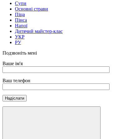
Супи
Основні страви
Піца
Пінса
Напої
Дитячий майстер-клас
УКР
РУ
Подзвоніть мені
Ваше ім'я
Ваш телефон