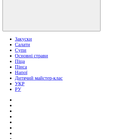
Закуски
Салати
Супи
Основні страви
Піца
Пінса
Напої
Дитячий майстер-клас
УКР
РУ