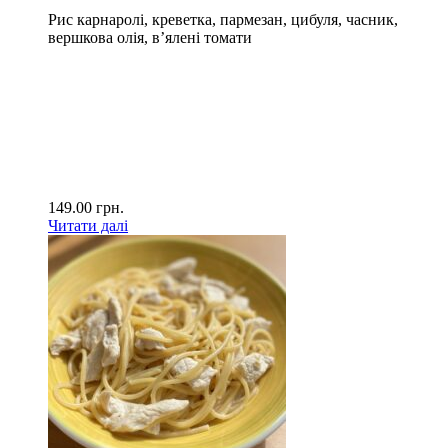
Рис карнаролі, креветка, пармезан, цибуля, часник,
вершкова олія, в’ялені томати
149.00
грн.
Читати далі