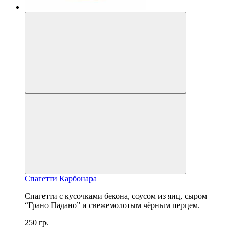
Спагетти Карбонара
Спагетти с кусочками бекона, соусом из яиц, сыром
“Грано Падано” и свежемолотым чёрным перцем.
250 гр.