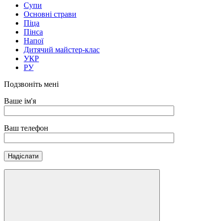
Супи
Основні страви
Піца
Пінса
Напої
Дитячий майстер-клас
УКР
РУ
Подзвоніть мені
Ваше ім'я
Ваш телефон