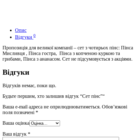
Опис
0
Відгуки
Пропозиція для великої компанії – сет з чотирьох пінс: Пінса
Мисливця , Пінса гостра, Пінса з копченою куркою та
грибами, Пінса з ананасом. Сет не підсумовується з акціями.
Відгуки
Відгуків немає, поки що.
Будьте першим, хто залишив відгук “Сет пінс”“
Ваша e-mail адреса не оприлюднюватиметься.
Обов’язкові
поля позначені
*
Ваша оцінка
Ваш відгук
*