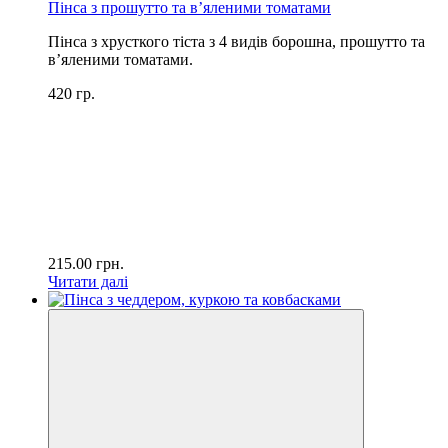
Пінса з прошутто та в’яленими томатами
Пінса з хрусткого тіста з 4 видів борошна, прошутто та
в’яленими томатами.
420 гр.
215.00
грн.
Читати далі