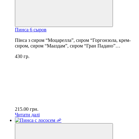
Пинса 6 сыров
Пінса з сиром “Моцарелла”, сиром “Горгонзола, крем-
сиром, сиром “Мааздам”, сиром “Гран Падано”…
430 гр.
215.00
грн.
Читати далі