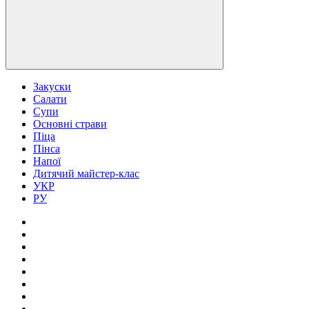
Закуски
Салати
Супи
Основні страви
Піца
Пінса
Напої
Дитячий майстер-клас
УКР
РУ