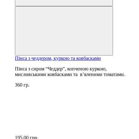
Пінса з чеддером, куркою та ковбасками
Пінса з сиром “Чеддер”, копченою куркою,
мисливськими ковбасками та в’яленими томатами.
360 гр.
195.00
грн.