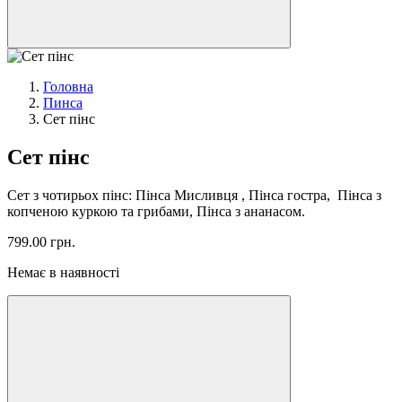
Головна
Пинса
Сет пінс
Сет пінс
Сет з чотирьох пінс: Пінса Мисливця , Пінса гостра, Пінса з
копченою куркою та грибами, Пінса з ананасом.
799.00
грн.
Немає в наявності