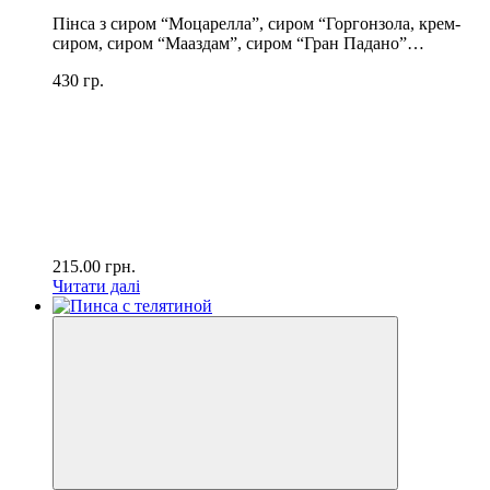
Пінса з сиром “Моцарелла”, сиром “Горгонзола, крем-
сиром, сиром “Мааздам”, сиром “Гран Падано”…
430 гр.
215.00
грн.
Читати далі