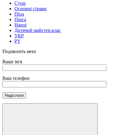
Супи
Основні страви
Піца
Пінса
Напої
Дитячий майстер-клас
УКР
РУ
Подзвоніть мені
Ваше ім'я
Ваш телефон