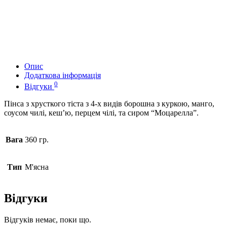
Опис
Додаткова інформація
0
Відгуки
Пінса з хрусткого тіста з 4-х видів борошна з куркою, манго,
соусом чилі, кеш’ю, перцем чілі, та сиром “Моцарелла”.
Вага
360 гр.
Тип
М'ясна
Відгуки
Відгуків немає, поки що.