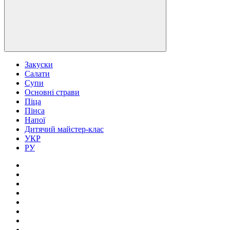
Закуски
Салати
Супи
Основні страви
Піца
Пінса
Напої
Дитячий майстер-клас
УКР
РУ