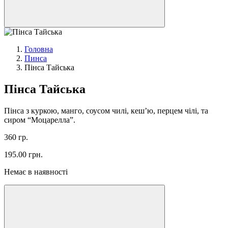
Головна
Пинса
Пінса Тайська
Пінса Тайська
Пінса з куркою, манго, соусом чилі, кеш’ю, перцем чілі, та
сиром “Моцарелла”.
360 гр.
195.00
грн.
Немає в наявності