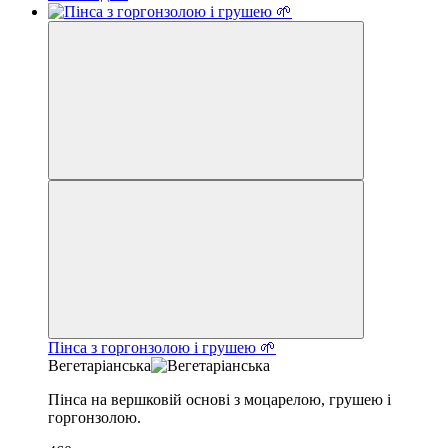
Пінса з горгонзолою і грушею 🌱
Вегетаріанська
Пінса на вершковій основі з моцарелою, грушею і
горгонзолою.