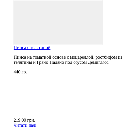
Пинса с телятиной
Пинса на томатной основе с моцареллой, ростбифом из
телятины и Грано-Падано под соусом Демиглясс.
440 гр.
219.00
грн.
Читати далі