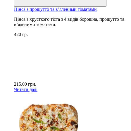
Пінса з прошутто та в’яленими томатами
Пінса з хрусткого тіста з 4 видів борошна, прошутто та
в’яленими томатами.
420 гр.
215.00
грн.
Читати далі